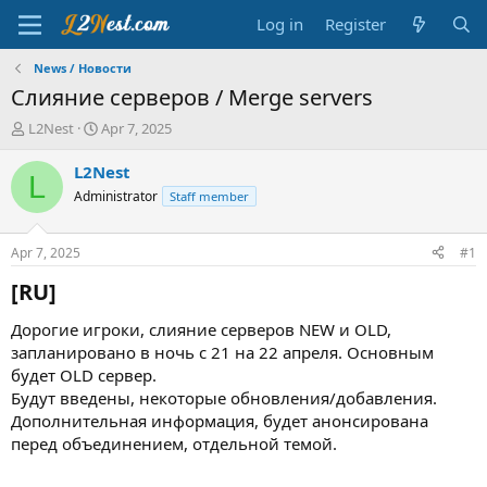
Log in
Register
News / Новости
Слияние серверов / Merge servers
T
S
L2Nest
Apr 7, 2025
h
t
r
a
L2Nest
L
e
r
Administrator
Staff member
a
t
d
d
s
a
Apr 7, 2025
#1
t
t
a
e
[RU]​
r
t
Дорогие игроки, слияние серверов NEW и OLD,
e
запланировано в ночь с 21 на 22 апреля. Основным
r
будет OLD сервер.
Будут введены, некоторые обновления/добавления.
Дополнительная информация, будет анонсирована
перед объединением, отдельной темой.